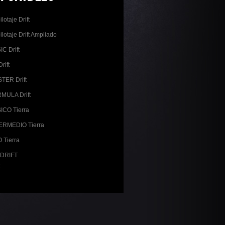
lotaje Drift
lotaje Drift Ampliado
IC Drift
rift
TER Drift
MULA Drift
ICO Tierra
ERMEDIO Tierra
 Tierra
 DRIFT